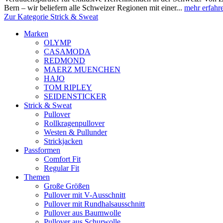
Bern – wir beliefern alle Schweizer Regionen mit einer...
mehr erfahr
Zur Kategorie Strick & Sweat
Marken
OLYMP
CASAMODA
REDMOND
MAERZ MUENCHEN
HAJO
TOM RIPLEY
SEIDENSTICKER
Strick & Sweat
Pullover
Rollkragenpullover
Westen & Pullunder
Strickjacken
Passformen
Comfort Fit
Regular Fit
Themen
Große Größen
Pullover mit V-Ausschnitt
Pullover mit Rundhalsausschnitt
Pullover aus Baumwolle
Pullover aus Schurwolle