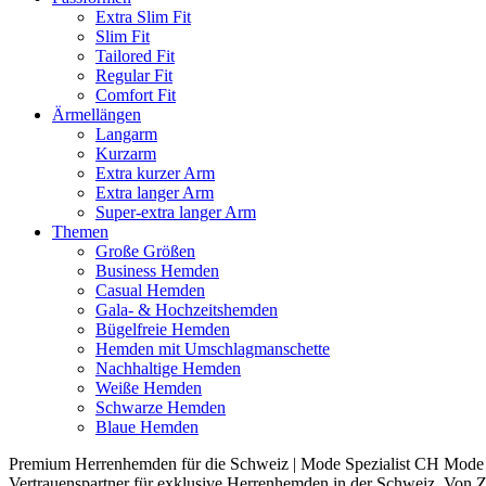
Extra Slim Fit
Slim Fit
Tailored Fit
Regular Fit
Comfort Fit
Ärmellängen
Langarm
Kurzarm
Extra kurzer Arm
Extra langer Arm
Super-extra langer Arm
Themen
Große Größen
Business Hemden
Casual Hemden
Gala- & Hochzeitshemden
Bügelfreie Hemden
Hemden mit Umschlagmanschette
Nachhaltige Hemden
Weiße Hemden
Schwarze Hemden
Blaue Hemden
Premium Herrenhemden für die Schweiz | Mode Spezialist CH Mode S
Vertrauenspartner für exklusive Herrenhemden in der Schweiz. Von Z