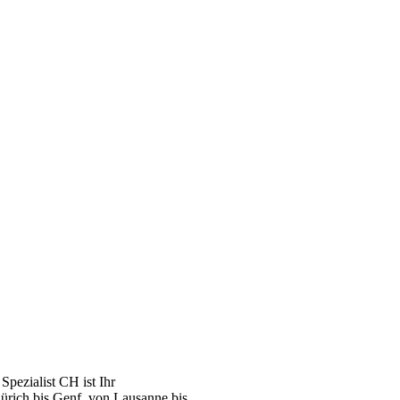
pezialist CH ist Ihr
ürich bis Genf, von Lausanne bis