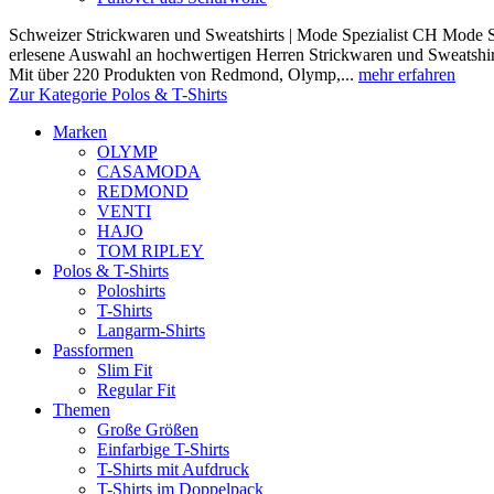
Schweizer Strickwaren und Sweatshirts | Mode Spezialist CH Mode Sp
erlesene Auswahl an hochwertigen Herren Strickwaren und Sweatshir
Mit über 220 Produkten von Redmond, Olymp,...
mehr erfahren
Zur Kategorie Polos & T-Shirts
Marken
OLYMP
CASAMODA
REDMOND
VENTI
HAJO
TOM RIPLEY
Polos & T-Shirts
Poloshirts
T-Shirts
Langarm-Shirts
Passformen
Slim Fit
Regular Fit
Themen
Große Größen
Einfarbige T-Shirts
T-Shirts mit Aufdruck
T-Shirts im Doppelpack