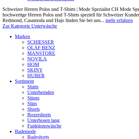
Schweizer Herren Polos und T-Shirts | Mode Spezialist CH Mode Spez
hochwertige Herren Polos und T-Shirts speziell für Schweizer Kunde
Redmond, Casamoda und Hajo finden Sie bei uns...
mehr erfahren
Zur Kategorie Unterwäsche
Marken
SCHIESSER
OLAF BENZ
MANSTORE
NOVILA
HOM
SKINY
HUBER
Sortiment
Shirts
Unterhemden
Stings
Slips
Shorts
Boxershorts
Unterhosen lang
Funktionswäsche
Bademode
Badeshorts