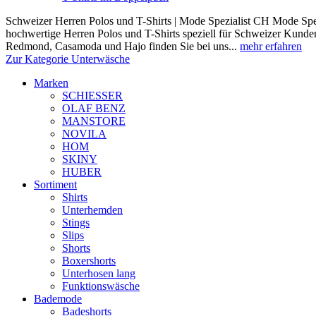
Schweizer Herren Polos und T-Shirts | Mode Spezialist CH Mode Spez
hochwertige Herren Polos und T-Shirts speziell für Schweizer Kunde
Redmond, Casamoda und Hajo finden Sie bei uns...
mehr erfahren
Zur Kategorie Unterwäsche
Marken
SCHIESSER
OLAF BENZ
MANSTORE
NOVILA
HOM
SKINY
HUBER
Sortiment
Shirts
Unterhemden
Stings
Slips
Shorts
Boxershorts
Unterhosen lang
Funktionswäsche
Bademode
Badeshorts