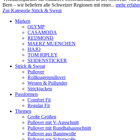
Bern – wir beliefern alle Schweizer Regionen mit einer...
mehr erfahr
Zur Kategorie Strick & Sweat
Marken
OLYMP
CASAMODA
REDMOND
MAERZ MUENCHEN
HAJO
TOM RIPLEY
SEIDENSTICKER
Strick & Sweat
Pullover
Rollkragenpullover
Westen & Pullunder
Strickjacken
Passformen
Comfort Fit
Regular Fit
Themen
Große Größen
Pullover mit V-Ausschnitt
Pullover mit Rundhalsausschnitt
Pullover aus Baumwolle
Pullover aus Schurwolle