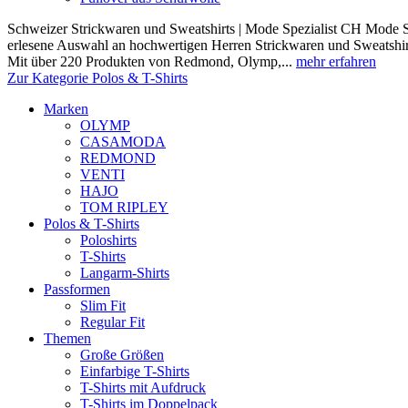
Schweizer Strickwaren und Sweatshirts | Mode Spezialist CH Mode Sp
erlesene Auswahl an hochwertigen Herren Strickwaren und Sweatshir
Mit über 220 Produkten von Redmond, Olymp,...
mehr erfahren
Zur Kategorie Polos & T-Shirts
Marken
OLYMP
CASAMODA
REDMOND
VENTI
HAJO
TOM RIPLEY
Polos & T-Shirts
Poloshirts
T-Shirts
Langarm-Shirts
Passformen
Slim Fit
Regular Fit
Themen
Große Größen
Einfarbige T-Shirts
T-Shirts mit Aufdruck
T-Shirts im Doppelpack