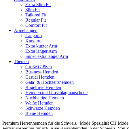
Extra Slim Fit
Slim Fit
Tailored Fit
Regular Fit
Comfort Fit
Ärmellängen
Langarm
Kurzarm
Extra kurzer Arm
Extra langer Arm
Super-extra langer Arm
Themen
Große Größen
Business Hemden
Casual Hemden
Gala- & Hochzeitshemden
Bügelfreie Hemden
Hemden mit Umschlagmanschette
Nachhaltige Hemden
Weiße Hemden
Schwarze Hemden
Blaue Hemden
Premium Herrenhemden für die Schweiz | Mode Spezialist CH Mode S
Vertrauenspartner für exklusive Herrenhemden in der Schweiz. Von Z