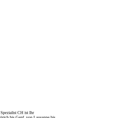
pezialist CH ist Ihr
ürich bis Genf, von Lausanne bis