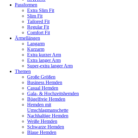
Passformen
Extra Slim Fit
Slim Fit
Tailored Fit
Regular Fit
Comfort Fit
Ärmellängen
Langarm
Kurzarm
Extra kurzer Arm
Extra langer Arm
Super-extra langer Arm
Themen
Große Größen
Business Hemden
Casual Hemden
Gala- & Hochzeitshemden
Bügelfreie Hemden
Hemden mit
Umschlagmanschette
Nachhaltige Hemden
Weiße Hemden
Schwarze Hemden
Blaue Hemden