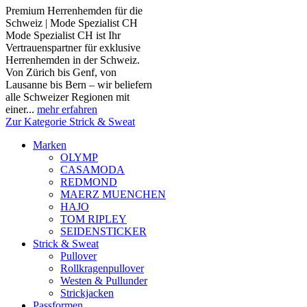
Premium Herrenhemden für die
Schweiz | Mode Spezialist CH
Mode Spezialist CH ist Ihr
Vertrauenspartner für exklusive
Herrenhemden in der Schweiz.
Von Zürich bis Genf, von
Lausanne bis Bern – wir beliefern
alle Schweizer Regionen mit
einer...
mehr erfahren
Zur Kategorie Strick & Sweat
Marken
OLYMP
CASAMODA
REDMOND
MAERZ MUENCHEN
HAJO
TOM RIPLEY
SEIDENSTICKER
Strick & Sweat
Pullover
Rollkragenpullover
Westen & Pullunder
Strickjacken
Passformen