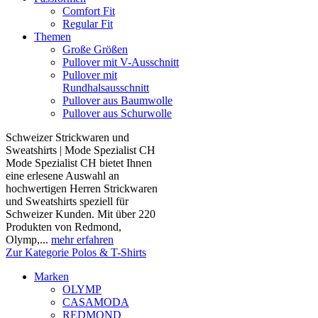
Comfort Fit
Regular Fit
Themen
Große Größen
Pullover mit V-Ausschnitt
Pullover mit
Rundhalsausschnitt
Pullover aus Baumwolle
Pullover aus Schurwolle
Schweizer Strickwaren und
Sweatshirts | Mode Spezialist CH
Mode Spezialist CH bietet Ihnen
eine erlesene Auswahl an
hochwertigen Herren Strickwaren
und Sweatshirts speziell für
Schweizer Kunden. Mit über 220
Produkten von Redmond,
Olymp,...
mehr erfahren
Zur Kategorie Polos & T-Shirts
Marken
OLYMP
CASAMODA
REDMOND