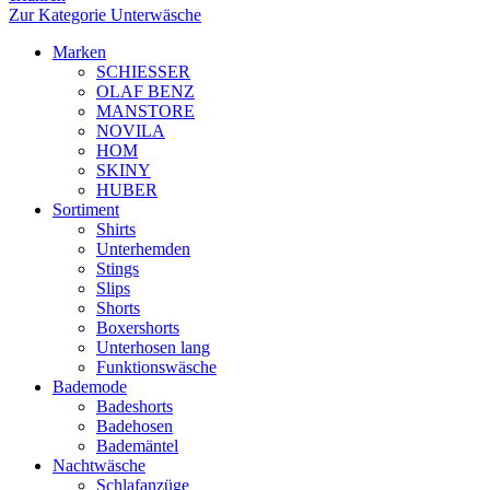
Zur Kategorie Unterwäsche
Marken
SCHIESSER
OLAF BENZ
MANSTORE
NOVILA
HOM
SKINY
HUBER
Sortiment
Shirts
Unterhemden
Stings
Slips
Shorts
Boxershorts
Unterhosen lang
Funktionswäsche
Bademode
Badeshorts
Badehosen
Bademäntel
Nachtwäsche
Schlafanzüge