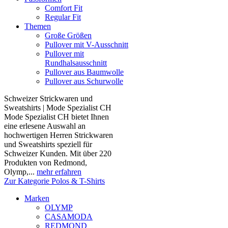
Comfort Fit
Regular Fit
Themen
Große Größen
Pullover mit V-Ausschnitt
Pullover mit
Rundhalsausschnitt
Pullover aus Baumwolle
Pullover aus Schurwolle
Schweizer Strickwaren und
Sweatshirts | Mode Spezialist CH
Mode Spezialist CH bietet Ihnen
eine erlesene Auswahl an
hochwertigen Herren Strickwaren
und Sweatshirts speziell für
Schweizer Kunden. Mit über 220
Produkten von Redmond,
Olymp,...
mehr erfahren
Zur Kategorie Polos & T-Shirts
Marken
OLYMP
CASAMODA
REDMOND