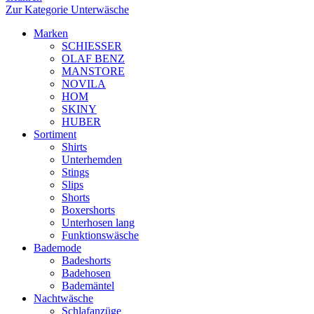
Zur Kategorie Unterwäsche
Marken
SCHIESSER
OLAF BENZ
MANSTORE
NOVILA
HOM
SKINY
HUBER
Sortiment
Shirts
Unterhemden
Stings
Slips
Shorts
Boxershorts
Unterhosen lang
Funktionswäsche
Bademode
Badeshorts
Badehosen
Bademäntel
Nachtwäsche
Schlafanzüge