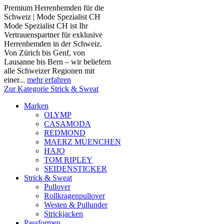
Premium Herrenhemden für die
Schweiz | Mode Spezialist CH
Mode Spezialist CH ist Ihr
Vertrauenspartner für exklusive
Herrenhemden in der Schweiz.
Von Zürich bis Genf, von
Lausanne bis Bern – wir beliefern
alle Schweizer Regionen mit
einer...
mehr erfahren
Zur Kategorie Strick & Sweat
Marken
OLYMP
CASAMODA
REDMOND
MAERZ MUENCHEN
HAJO
TOM RIPLEY
SEIDENSTICKER
Strick & Sweat
Pullover
Rollkragenpullover
Westen & Pullunder
Strickjacken
Passformen