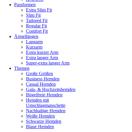
Passformen
Extra Slim Fit
Slim Fit
Tailored Fit
Regular Fit
Comfort Fit
Ärmellängen
Langarm
Kurzarm
Extra kurzer Arm
Extra langer Arm
Super-extra langer Arm
Themen
Große Größen
Business Hemden
Casual Hemden
Gala- & Hochzeitshemden
Bügelfreie Hemden
Hemden mit
Umschlagmanschette
Nachhaltige Hemden
Weiße Hemden
Schwarze Hemden
Blaue Hemden