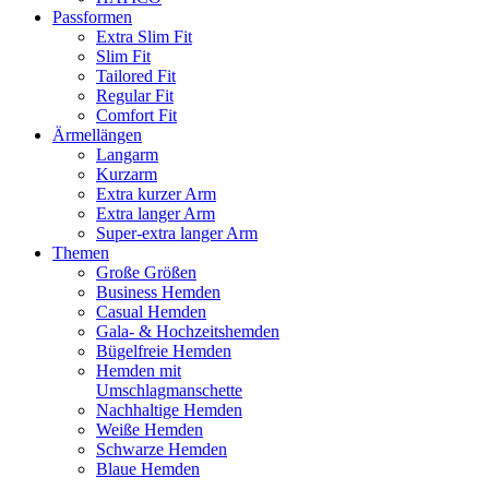
Passformen
Extra Slim Fit
Slim Fit
Tailored Fit
Regular Fit
Comfort Fit
Ärmellängen
Langarm
Kurzarm
Extra kurzer Arm
Extra langer Arm
Super-extra langer Arm
Themen
Große Größen
Business Hemden
Casual Hemden
Gala- & Hochzeitshemden
Bügelfreie Hemden
Hemden mit
Umschlagmanschette
Nachhaltige Hemden
Weiße Hemden
Schwarze Hemden
Blaue Hemden