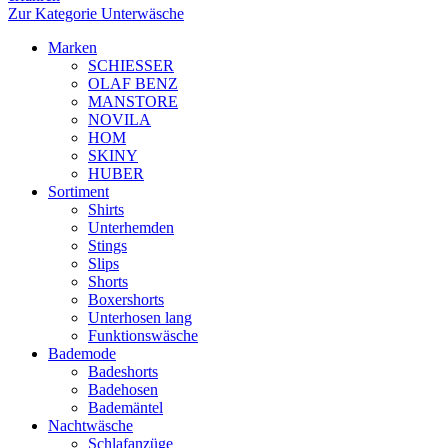
Zur Kategorie Unterwäsche
Marken
SCHIESSER
OLAF BENZ
MANSTORE
NOVILA
HOM
SKINY
HUBER
Sortiment
Shirts
Unterhemden
Stings
Slips
Shorts
Boxershorts
Unterhosen lang
Funktionswäsche
Bademode
Badeshorts
Badehosen
Bademäntel
Nachtwäsche
Schlafanzüge