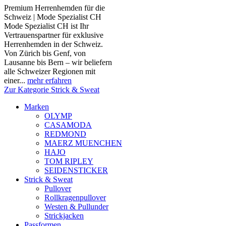
Premium Herrenhemden für die
Schweiz | Mode Spezialist CH
Mode Spezialist CH ist Ihr
Vertrauenspartner für exklusive
Herrenhemden in der Schweiz.
Von Zürich bis Genf, von
Lausanne bis Bern – wir beliefern
alle Schweizer Regionen mit
einer...
mehr erfahren
Zur Kategorie Strick & Sweat
Marken
OLYMP
CASAMODA
REDMOND
MAERZ MUENCHEN
HAJO
TOM RIPLEY
SEIDENSTICKER
Strick & Sweat
Pullover
Rollkragenpullover
Westen & Pullunder
Strickjacken
Passformen