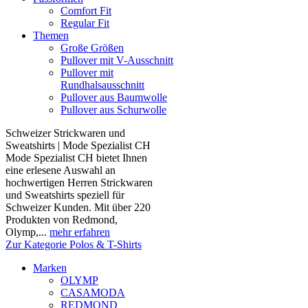
Comfort Fit
Regular Fit
Themen
Große Größen
Pullover mit V-Ausschnitt
Pullover mit
Rundhalsausschnitt
Pullover aus Baumwolle
Pullover aus Schurwolle
Schweizer Strickwaren und
Sweatshirts | Mode Spezialist CH
Mode Spezialist CH bietet Ihnen
eine erlesene Auswahl an
hochwertigen Herren Strickwaren
und Sweatshirts speziell für
Schweizer Kunden. Mit über 220
Produkten von Redmond,
Olymp,...
mehr erfahren
Zur Kategorie Polos & T-Shirts
Marken
OLYMP
CASAMODA
REDMOND