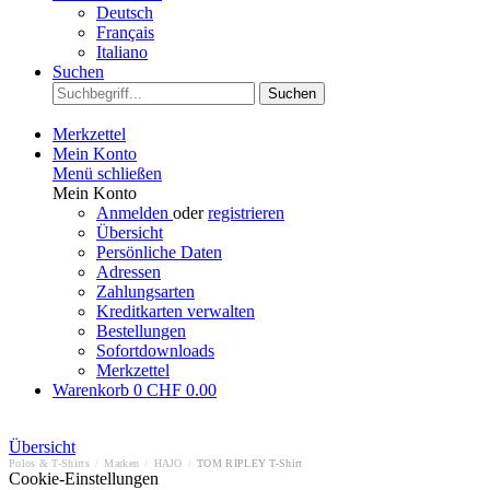
Deutsch
Français
Italiano
Suchen
Suchen
Merkzettel
Mein Konto
Menü schließen
Mein Konto
Anmelden
oder
registrieren
Übersicht
Persönliche Daten
Adressen
Zahlungsarten
Kreditkarten verwalten
Bestellungen
Sofortdownloads
Merkzettel
Warenkorb
0
CHF 0.00
Übersicht
Polos & T-Shirts
/
Marken
/
HAJO
/
TOM RIPLEY T-Shirt
Cookie-Einstellungen