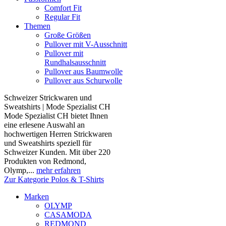
Comfort Fit
Regular Fit
Themen
Große Größen
Pullover mit V-Ausschnitt
Pullover mit
Rundhalsausschnitt
Pullover aus Baumwolle
Pullover aus Schurwolle
Schweizer Strickwaren und
Sweatshirts | Mode Spezialist CH
Mode Spezialist CH bietet Ihnen
eine erlesene Auswahl an
hochwertigen Herren Strickwaren
und Sweatshirts speziell für
Schweizer Kunden. Mit über 220
Produkten von Redmond,
Olymp,...
mehr erfahren
Zur Kategorie Polos & T-Shirts
Marken
OLYMP
CASAMODA
REDMOND