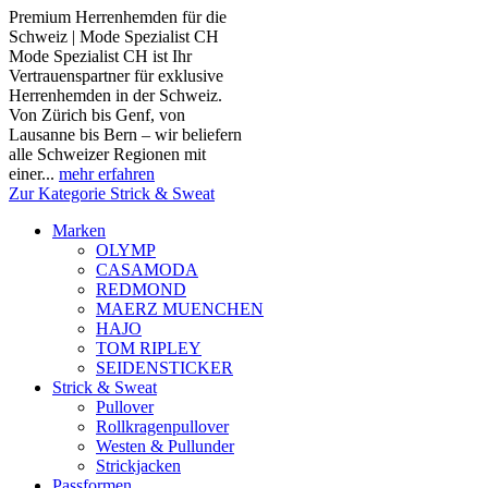
Premium Herrenhemden für die
Schweiz | Mode Spezialist CH
Mode Spezialist CH ist Ihr
Vertrauenspartner für exklusive
Herrenhemden in der Schweiz.
Von Zürich bis Genf, von
Lausanne bis Bern – wir beliefern
alle Schweizer Regionen mit
einer...
mehr erfahren
Zur Kategorie Strick & Sweat
Marken
OLYMP
CASAMODA
REDMOND
MAERZ MUENCHEN
HAJO
TOM RIPLEY
SEIDENSTICKER
Strick & Sweat
Pullover
Rollkragenpullover
Westen & Pullunder
Strickjacken
Passformen