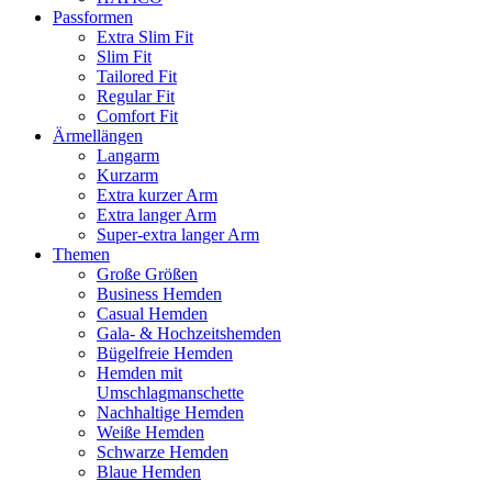
Passformen
Extra Slim Fit
Slim Fit
Tailored Fit
Regular Fit
Comfort Fit
Ärmellängen
Langarm
Kurzarm
Extra kurzer Arm
Extra langer Arm
Super-extra langer Arm
Themen
Große Größen
Business Hemden
Casual Hemden
Gala- & Hochzeitshemden
Bügelfreie Hemden
Hemden mit
Umschlagmanschette
Nachhaltige Hemden
Weiße Hemden
Schwarze Hemden
Blaue Hemden