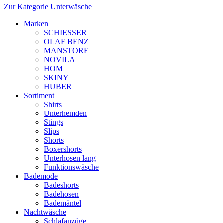
Zur Kategorie Unterwäsche
Marken
SCHIESSER
OLAF BENZ
MANSTORE
NOVILA
HOM
SKINY
HUBER
Sortiment
Shirts
Unterhemden
Stings
Slips
Shorts
Boxershorts
Unterhosen lang
Funktionswäsche
Bademode
Badeshorts
Badehosen
Bademäntel
Nachtwäsche
Schlafanzüge