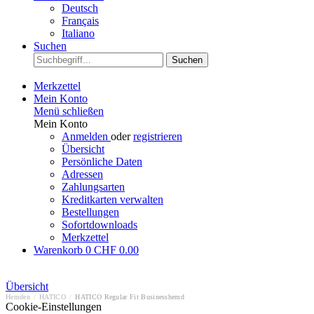
Deutsch
Français
Italiano
Suchen
Suchen
Merkzettel
Mein Konto
Menü schließen
Mein Konto
Anmelden
oder
registrieren
Übersicht
Persönliche Daten
Adressen
Zahlungsarten
Kreditkarten verwalten
Bestellungen
Sofortdownloads
Merkzettel
Warenkorb
0
CHF 0.00
Übersicht
Hemden
/
HATICO
/
HATICO Regular Fit Businesshemd
Cookie-Einstellungen