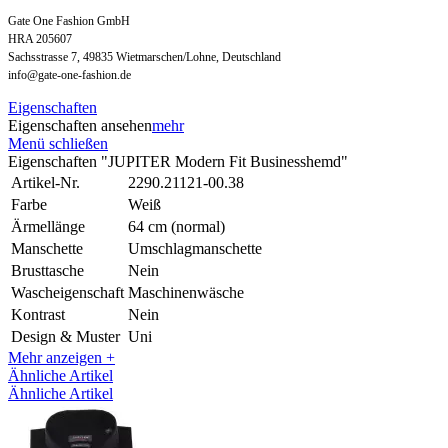
Gate One Fashion GmbH
HRA 205607
Sachsstrasse 7, 49835 Wietmarschen/Lohne, Deutschland
info@gate-one-fashion.de
Eigenschaften
Eigenschaften ansehen
mehr
Menü schließen
Eigenschaften "JUPITER Modern Fit Businesshemd"
Artikel-Nr.
2290.21121-00.38
Farbe
Weiß
Ärmellänge
64 cm (normal)
Manschette
Umschlagmanschette
Brusttasche
Nein
Wascheigenschaft
Maschinenwäsche
Kontrast
Nein
Design & Muster
Uni
Mehr anzeigen +
Ähnliche Artikel
Ähnliche Artikel