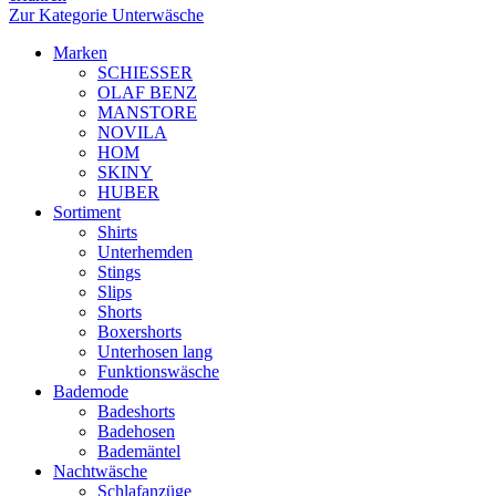
Zur Kategorie Unterwäsche
Marken
SCHIESSER
OLAF BENZ
MANSTORE
NOVILA
HOM
SKINY
HUBER
Sortiment
Shirts
Unterhemden
Stings
Slips
Shorts
Boxershorts
Unterhosen lang
Funktionswäsche
Bademode
Badeshorts
Badehosen
Bademäntel
Nachtwäsche
Schlafanzüge