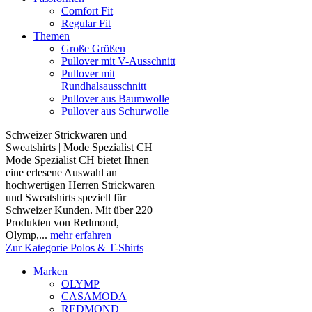
Comfort Fit
Regular Fit
Themen
Große Größen
Pullover mit V-Ausschnitt
Pullover mit
Rundhalsausschnitt
Pullover aus Baumwolle
Pullover aus Schurwolle
Schweizer Strickwaren und
Sweatshirts | Mode Spezialist CH
Mode Spezialist CH bietet Ihnen
eine erlesene Auswahl an
hochwertigen Herren Strickwaren
und Sweatshirts speziell für
Schweizer Kunden. Mit über 220
Produkten von Redmond,
Olymp,...
mehr erfahren
Zur Kategorie Polos & T-Shirts
Marken
OLYMP
CASAMODA
REDMOND