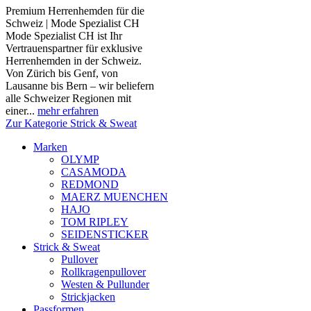
Premium Herrenhemden für die
Schweiz | Mode Spezialist CH
Mode Spezialist CH ist Ihr
Vertrauenspartner für exklusive
Herrenhemden in der Schweiz.
Von Zürich bis Genf, von
Lausanne bis Bern – wir beliefern
alle Schweizer Regionen mit
einer...
mehr erfahren
Zur Kategorie Strick & Sweat
Marken
OLYMP
CASAMODA
REDMOND
MAERZ MUENCHEN
HAJO
TOM RIPLEY
SEIDENSTICKER
Strick & Sweat
Pullover
Rollkragenpullover
Westen & Pullunder
Strickjacken
Passformen