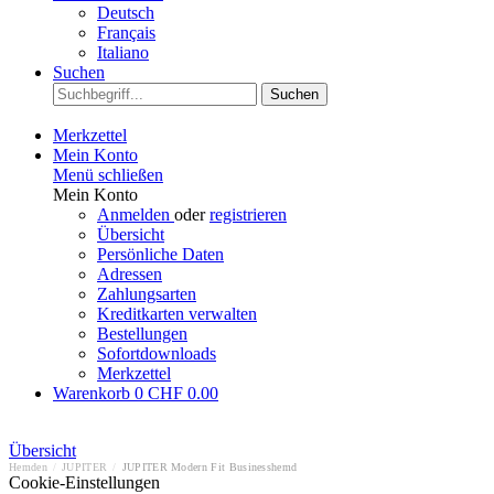
Deutsch
Français
Italiano
Suchen
Suchen
Merkzettel
Mein Konto
Menü schließen
Mein Konto
Anmelden
oder
registrieren
Übersicht
Persönliche Daten
Adressen
Zahlungsarten
Kreditkarten verwalten
Bestellungen
Sofortdownloads
Merkzettel
Warenkorb
0
CHF 0.00
Übersicht
Hemden
/
JUPITER
/
JUPITER Modern Fit Businesshemd
Cookie-Einstellungen