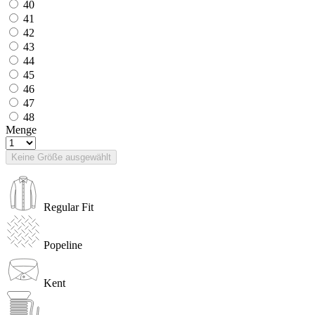
40
41
42
43
44
45
46
47
48
Menge
Keine Größe ausgewählt
Regular Fit
Popeline
Kent