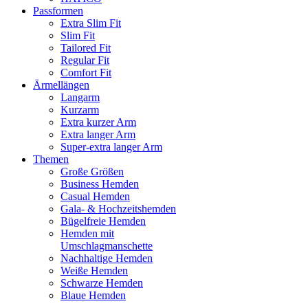
Passformen
Extra Slim Fit
Slim Fit
Tailored Fit
Regular Fit
Comfort Fit
Ärmellängen
Langarm
Kurzarm
Extra kurzer Arm
Extra langer Arm
Super-extra langer Arm
Themen
Große Größen
Business Hemden
Casual Hemden
Gala- & Hochzeitshemden
Bügelfreie Hemden
Hemden mit
Umschlagmanschette
Nachhaltige Hemden
Weiße Hemden
Schwarze Hemden
Blaue Hemden