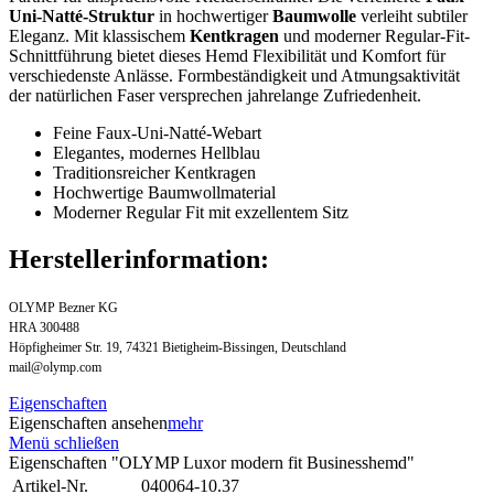
Uni-Natté-Struktur
in hochwertiger
Baumwolle
verleiht subtiler
Eleganz. Mit klassischem
Kentkragen
und moderner Regular-Fit-
Schnittführung bietet dieses Hemd Flexibilität und Komfort für
verschiedenste Anlässe. Formbeständigkeit und Atmungsaktivität
der natürlichen Faser versprechen jahrelange Zufriedenheit.
Feine Faux-Uni-Natté-Webart
Elegantes, modernes Hellblau
Traditionsreicher Kentkragen
Hochwertige Baumwollmaterial
Moderner Regular Fit mit exzellentem Sitz
Herstellerinformation:
OLYMP Bezner KG
HRA 300488
Höpfigheimer Str. 19, 74321 Bietigheim-Bissingen, Deutschland
mail@olymp.com
Eigenschaften
Eigenschaften ansehen
mehr
Menü schließen
Eigenschaften "OLYMP Luxor modern fit Businesshemd"
Artikel-Nr.
040064-10.37