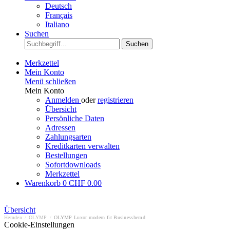
Deutsch
Français
Italiano
Suchen
Suchen
Merkzettel
Mein Konto
Menü schließen
Mein Konto
Anmelden
oder
registrieren
Übersicht
Persönliche Daten
Adressen
Zahlungsarten
Kreditkarten verwalten
Bestellungen
Sofortdownloads
Merkzettel
Warenkorb
0
CHF 0.00
Übersicht
Hemden
/
OLYMP
/
OLYMP Luxor modern fit Businesshemd
Cookie-Einstellungen