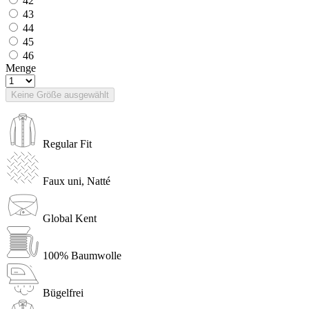
42
43
44
45
46
Menge
Keine Größe ausgewählt
Regular Fit
Faux uni, Natté
Global Kent
100% Baumwolle
Bügelfrei