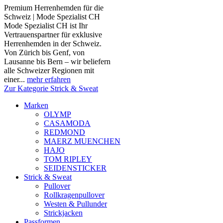
Premium Herrenhemden für die
Schweiz | Mode Spezialist CH
Mode Spezialist CH ist Ihr
Vertrauenspartner für exklusive
Herrenhemden in der Schweiz.
Von Zürich bis Genf, von
Lausanne bis Bern – wir beliefern
alle Schweizer Regionen mit
einer...
mehr erfahren
Zur Kategorie Strick & Sweat
Marken
OLYMP
CASAMODA
REDMOND
MAERZ MUENCHEN
HAJO
TOM RIPLEY
SEIDENSTICKER
Strick & Sweat
Pullover
Rollkragenpullover
Westen & Pullunder
Strickjacken
Passformen