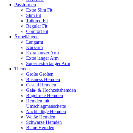
Passformen
Extra Slim Fit
Slim Fit
Tailored Fit
Regular Fit
Comfort Fit
Ärmellängen
Langarm
Kurzarm
Extra kurzer Arm
Extra langer Arm
Super-extra langer Arm
Themen
Große Größen
Business Hemden
Casual Hemden
Gala- & Hochzeitshemden
Bügelfreie Hemden
Hemden mit
Umschlagmanschette
Nachhaltige Hemden
Weiße Hemden
Schwarze Hemden
Blaue Hemden