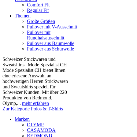
Comfort Fit
Regular Fit
Themen
Große Größen
Pullover mit V-Ausschnitt
Pullover mit
Rundhalsausschnitt
Pullover aus Baumwolle
Pullover aus Schurwolle
Schweizer Strickwaren und
Sweatshirts | Mode Spezialist CH
Mode Spezialist CH bietet Ihnen
eine erlesene Auswahl an
hochwertigen Herren Strickwaren
und Sweatshirts speziell für
Schweizer Kunden. Mit über 220
Produkten von Redmond,
Olymp,...
mehr erfahren
Zur Kategorie Polos & T-Shirts
Marken
OLYMP
CASAMODA
REDMOND