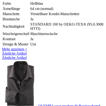
Farbe
Hellblau
Ärmellänge
64 cm (normal)
Manschette
Verstellbare Kombi-Manschetten
Brusttasche
Ja
STANDARD 100 by OEKO-TEX® (95.0.3008
Nachhaltigkeit
HTTI)
Wascheigenschaft
Maschinenwäsche
Kontrast
Ja
Design & Muster
Uni
Mehr anzeigen +
Ähnliche Artikel
Ähnliche Artikel
OLYMP Luxor modern fit Businesshemd