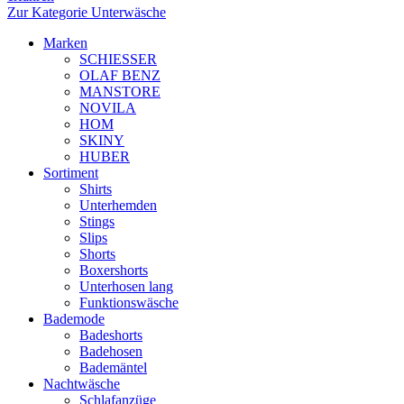
Zur Kategorie Unterwäsche
Marken
SCHIESSER
OLAF BENZ
MANSTORE
NOVILA
HOM
SKINY
HUBER
Sortiment
Shirts
Unterhemden
Stings
Slips
Shorts
Boxershorts
Unterhosen lang
Funktionswäsche
Bademode
Badeshorts
Badehosen
Bademäntel
Nachtwäsche
Schlafanzüge