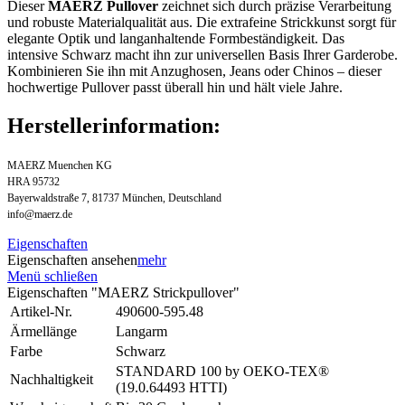
Dieser
MAERZ Pullover
zeichnet sich durch präzise Verarbeitung
und robuste Materialqualität aus. Die extrafeine Strickkunst sorgt für
elegante Optik und langanhaltende Formbeständigkeit. Das
intensive Schwarz macht ihn zur universellen Basis Ihrer Garderobe.
Kombinieren Sie ihn mit Anzughosen, Jeans oder Chinos – dieser
hochwertige Pullover passt überall hin und hält viele Jahre.
Herstellerinformation:
MAERZ Muenchen KG
HRA 95732
Bayerwaldstraße 7, 81737 München, Deutschland
info@maerz.de
Eigenschaften
Eigenschaften ansehen
mehr
Menü schließen
Eigenschaften "MAERZ Strickpullover"
Artikel-Nr.
490600-595.48
Ärmellänge
Langarm
Farbe
Schwarz
STANDARD 100 by OEKO-TEX®
Nachhaltigkeit
(19.0.64493 HTTI)