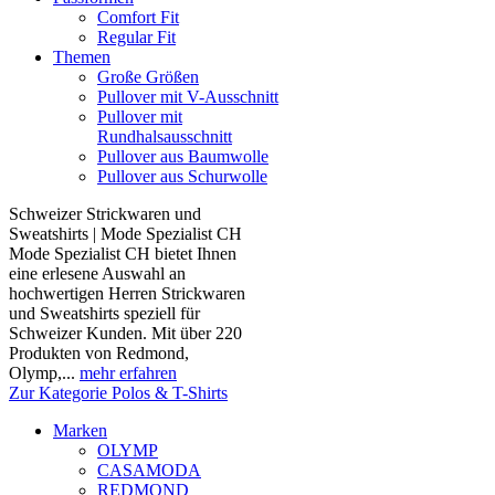
Comfort Fit
Regular Fit
Themen
Große Größen
Pullover mit V-Ausschnitt
Pullover mit
Rundhalsausschnitt
Pullover aus Baumwolle
Pullover aus Schurwolle
Schweizer Strickwaren und
Sweatshirts | Mode Spezialist CH
Mode Spezialist CH bietet Ihnen
eine erlesene Auswahl an
hochwertigen Herren Strickwaren
und Sweatshirts speziell für
Schweizer Kunden. Mit über 220
Produkten von Redmond,
Olymp,...
mehr erfahren
Zur Kategorie Polos & T-Shirts
Marken
OLYMP
CASAMODA
REDMOND