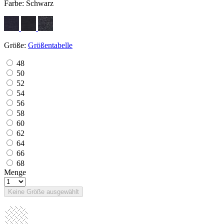
Farbe:
Schwarz
Größe:
Größentabelle
48
50
52
54
56
58
60
62
64
66
68
Menge
Keine Größe ausgewählt