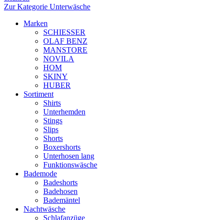
Zur Kategorie Unterwäsche
Marken
SCHIESSER
OLAF BENZ
MANSTORE
NOVILA
HOM
SKINY
HUBER
Sortiment
Shirts
Unterhemden
Stings
Slips
Shorts
Boxershorts
Unterhosen lang
Funktionswäsche
Bademode
Badeshorts
Badehosen
Bademäntel
Nachtwäsche
Schlafanzüge