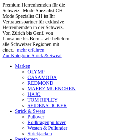
Premium Herrenhemden für die
Schweiz | Mode Spezialist CH
Mode Spezialist CH ist Ihr
Vertrauenspartner für exklusive
Herrenhemden in der Schweiz.
Von Zürich bis Genf, von
Lausanne bis Bern – wir beliefern
alle Schweizer Regionen mit
einer...
mehr erfahren
Zur Kategorie Strick & Sweat
Marken
OLYMP
CASAMODA
REDMOND
MAERZ MUENCHEN
HAJO
TOM RIPLEY
SEIDENSTICKER
Strick & Sweat
Pullover
Rollkragenpullover
Westen & Pullunder
Strickjacken
Passformen