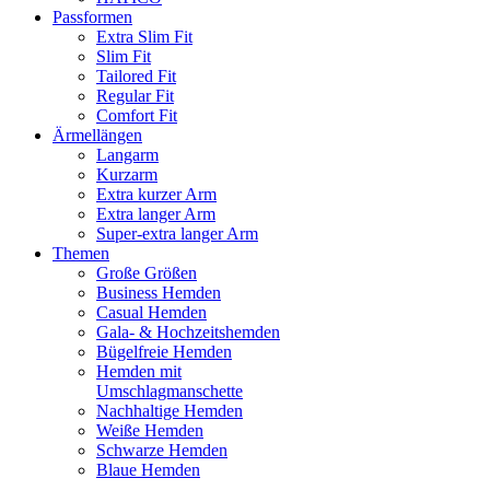
Passformen
Extra Slim Fit
Slim Fit
Tailored Fit
Regular Fit
Comfort Fit
Ärmellängen
Langarm
Kurzarm
Extra kurzer Arm
Extra langer Arm
Super-extra langer Arm
Themen
Große Größen
Business Hemden
Casual Hemden
Gala- & Hochzeitshemden
Bügelfreie Hemden
Hemden mit
Umschlagmanschette
Nachhaltige Hemden
Weiße Hemden
Schwarze Hemden
Blaue Hemden