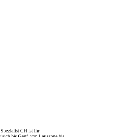
pezialist CH ist Ihr
ürich bis Genf, von Lausanne bis