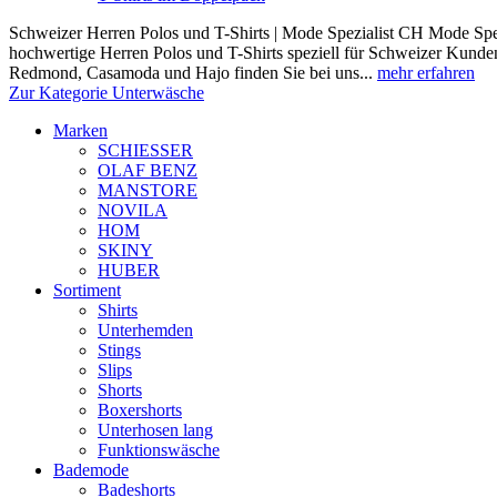
Schweizer Herren Polos und T-Shirts | Mode Spezialist CH Mode Spez
hochwertige Herren Polos und T-Shirts speziell für Schweizer Kunde
Redmond, Casamoda und Hajo finden Sie bei uns...
mehr erfahren
Zur Kategorie Unterwäsche
Marken
SCHIESSER
OLAF BENZ
MANSTORE
NOVILA
HOM
SKINY
HUBER
Sortiment
Shirts
Unterhemden
Stings
Slips
Shorts
Boxershorts
Unterhosen lang
Funktionswäsche
Bademode
Badeshorts