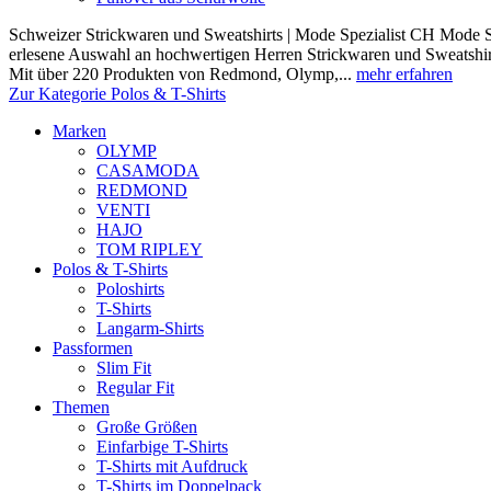
Schweizer Strickwaren und Sweatshirts | Mode Spezialist CH Mode Sp
erlesene Auswahl an hochwertigen Herren Strickwaren und Sweatshir
Mit über 220 Produkten von Redmond, Olymp,...
mehr erfahren
Zur Kategorie Polos & T-Shirts
Marken
OLYMP
CASAMODA
REDMOND
VENTI
HAJO
TOM RIPLEY
Polos & T-Shirts
Poloshirts
T-Shirts
Langarm-Shirts
Passformen
Slim Fit
Regular Fit
Themen
Große Größen
Einfarbige T-Shirts
T-Shirts mit Aufdruck
T-Shirts im Doppelpack