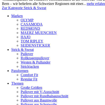
Bern – wir beliefern alle Schweizer Regionen mit einer...
mehr erfahr
Zur Kategorie Strick & Sweat
Marken
OLYMP
CASAMODA
REDMOND
MAERZ MUENCHEN
HAJO
TOM RIPLEY
SEIDENSTICKER
Strick & Sweat
Pullover
Rollkragenpullover
Westen & Pullunder
Strickjacken
Passformen
Comfort Fit
Regular Fit
Themen
Große Größen
Pullover mit V-Ausschnitt
Pullover mit Rundhalsausschnitt
Pullover aus Baumwolle
Pullover aus Schurwolle