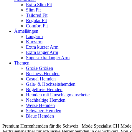
Extra Slim Fit
Slim Fit
Tailored Fit
Regular Fit
Comfort Fit
Ärmellängen
Langarm
Kurzarm
Extra kurzer Arm
Extra langer Arm
Super-extra langer Arm
Themen
Große Größen
Business Hemden
Casual Hemden
Gala- & Hochzeitshemden
Bügelfreie Hemden
Hemden mit Umschlagmanschette
Nachhaltige Hemden
Weiße Hemden
Schwarze Hemden
Blaue Hemden
Premium Herrenhemden für die Schweiz | Mode Spezialist CH Mode S
Vertrauenspartner für exklusive Herrenhemden in der Schweiz. Von Z