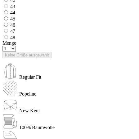
42
43
44
45
46
47
48
Menge
Keine Größe ausgewählt
Regular Fit
Popeline
New Kent
100% Baumwolle