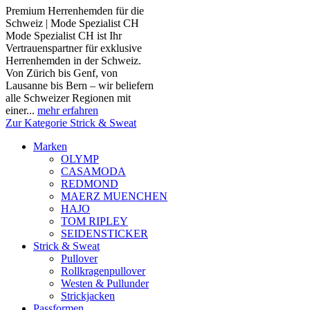
Premium Herrenhemden für die
Schweiz | Mode Spezialist CH
Mode Spezialist CH ist Ihr
Vertrauenspartner für exklusive
Herrenhemden in der Schweiz.
Von Zürich bis Genf, von
Lausanne bis Bern – wir beliefern
alle Schweizer Regionen mit
einer...
mehr erfahren
Zur Kategorie Strick & Sweat
Marken
OLYMP
CASAMODA
REDMOND
MAERZ MUENCHEN
HAJO
TOM RIPLEY
SEIDENSTICKER
Strick & Sweat
Pullover
Rollkragenpullover
Westen & Pullunder
Strickjacken
Passformen