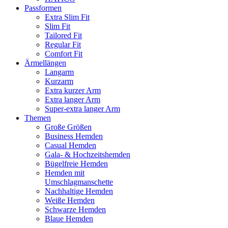
Passformen
Extra Slim Fit
Slim Fit
Tailored Fit
Regular Fit
Comfort Fit
Ärmellängen
Langarm
Kurzarm
Extra kurzer Arm
Extra langer Arm
Super-extra langer Arm
Themen
Große Größen
Business Hemden
Casual Hemden
Gala- & Hochzeitshemden
Bügelfreie Hemden
Hemden mit
Umschlagmanschette
Nachhaltige Hemden
Weiße Hemden
Schwarze Hemden
Blaue Hemden