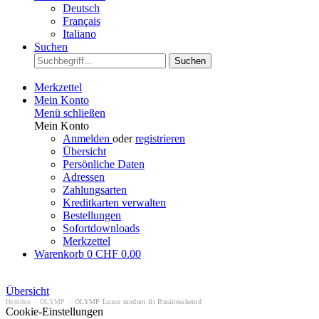
Deutsch
Français
Italiano
Suchen
Suchen
Merkzettel
Mein Konto
Menü schließen
Mein Konto
Anmelden
oder
registrieren
Übersicht
Persönliche Daten
Adressen
Zahlungsarten
Kreditkarten verwalten
Bestellungen
Sofortdownloads
Merkzettel
Warenkorb
0
CHF 0.00
Übersicht
Hemden
/
OLYMP
/
OLYMP Luxor modern fit Businesshemd
Cookie-Einstellungen