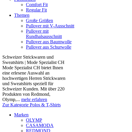
Comfort Fit
Regular Fit
Themen
Große Größen
Pullover mit V-Ausschnitt
Pullover mit
Rundhalsausschnitt
Pullover aus Baumwolle
Pullover aus Schurwolle
Schweizer Strickwaren und
Sweatshirts | Mode Spezialist CH
Mode Spezialist CH bietet Ihnen
eine erlesene Auswahl an
hochwertigen Herren Strickwaren
und Sweatshirts speziell für
Schweizer Kunden. Mit über 220
Produkten von Redmond,
Olymp,...
mehr erfahren
Zur Kategorie Polos & T-Shirts
Marken
OLYMP
CASAMODA
REDMOND