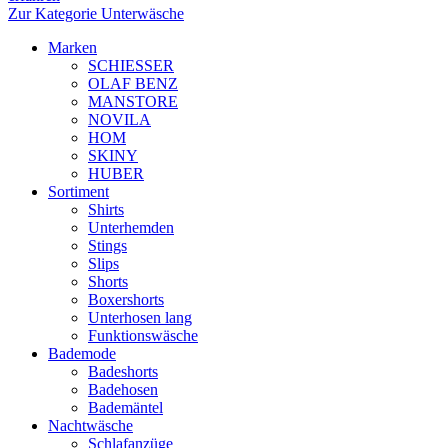
Zur Kategorie Unterwäsche
Marken
SCHIESSER
OLAF BENZ
MANSTORE
NOVILA
HOM
SKINY
HUBER
Sortiment
Shirts
Unterhemden
Stings
Slips
Shorts
Boxershorts
Unterhosen lang
Funktionswäsche
Bademode
Badeshorts
Badehosen
Bademäntel
Nachtwäsche
Schlafanzüge