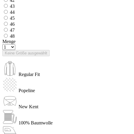
42
43
44
45
46
47
48
Menge
Keine Größe ausgewählt
Regular Fit
Popeline
New Kent
100% Baumwolle