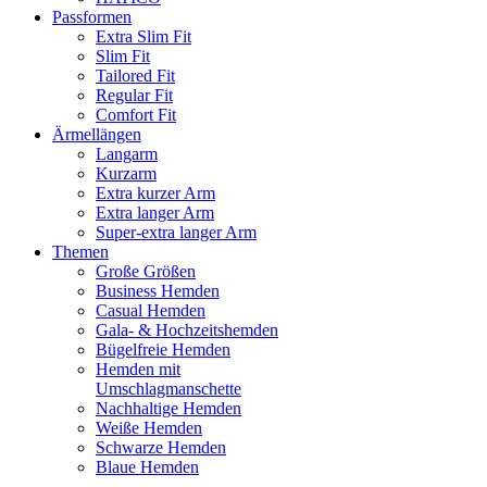
Passformen
Extra Slim Fit
Slim Fit
Tailored Fit
Regular Fit
Comfort Fit
Ärmellängen
Langarm
Kurzarm
Extra kurzer Arm
Extra langer Arm
Super-extra langer Arm
Themen
Große Größen
Business Hemden
Casual Hemden
Gala- & Hochzeitshemden
Bügelfreie Hemden
Hemden mit
Umschlagmanschette
Nachhaltige Hemden
Weiße Hemden
Schwarze Hemden
Blaue Hemden