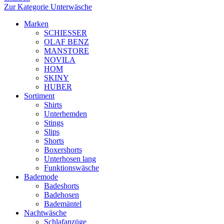
Zur Kategorie Unterwäsche
Marken
SCHIESSER
OLAF BENZ
MANSTORE
NOVILA
HOM
SKINY
HUBER
Sortiment
Shirts
Unterhemden
Stings
Slips
Shorts
Boxershorts
Unterhosen lang
Funktionswäsche
Bademode
Badeshorts
Badehosen
Bademäntel
Nachtwäsche
Schlafanzüge