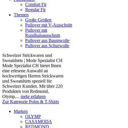
Comfort Fit
Regular Fit
Themen
Große Größen
Pullover mit V-Ausschnitt
Pullover mit
Rundhalsausschnitt
Pullover aus Baumwolle
Pullover aus Schurwolle
Schweizer Strickwaren und
Sweatshirts | Mode Spezialist CH
Mode Spezialist CH bietet Ihnen
eine erlesene Auswahl an
hochwertigen Herren Strickwaren
und Sweatshirts speziell für
Schweizer Kunden. Mit über 220
Produkten von Redmond,
Olymp,...
mehr erfahren
Zur Kategorie Polos & T-Shirts
Marken
OLYMP
CASAMODA
REDMOND