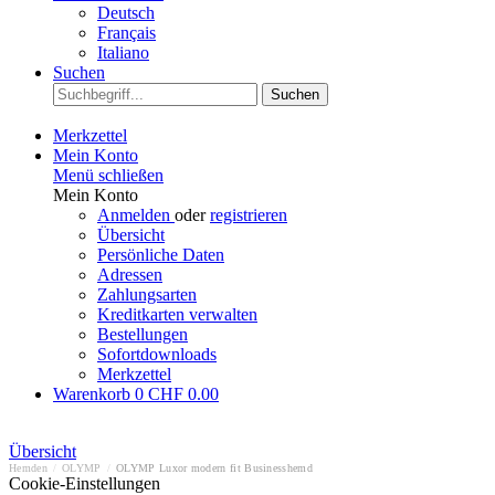
Deutsch
Français
Italiano
Suchen
Suchen
Merkzettel
Mein Konto
Menü schließen
Mein Konto
Anmelden
oder
registrieren
Übersicht
Persönliche Daten
Adressen
Zahlungsarten
Kreditkarten verwalten
Bestellungen
Sofortdownloads
Merkzettel
Warenkorb
0
CHF 0.00
Übersicht
Hemden
/
OLYMP
/
OLYMP Luxor modern fit Businesshemd
Cookie-Einstellungen