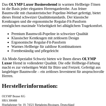
Das
OLYMP Luxor Businesshemd
in warmen Hellbeige-Tönen
ist die Basis jeder eleganten Herrengarderobe. Aus feiner
Baumwolle mit charakteristischer Popeline-Webart gefertigt, bietet
dieses Hemd schweizer Qualitätsstandards. Der klassische
Kentkragen und die ergonomische Regular-Fit-Passform
ermöglichen maximale Vielseitigkeit bei alltäglichem Tragekomfort.
Premium Baumwoll-Popeline in schweizer Qualität
Klassischer Kentkragen mit zeitlosem Design
Ergonomische Regular-Fit-Passform
Warmes Hellbeige für zahllose Kombinationen
Formbeständig und pflegeleicht
Als Mode-Spezialist Schweiz bieten wir Ihnen dieses
OLYMP
Luxor
Hemd in vollendeter Qualität. Die edle Hellbeige-Färbung
macht es zur vielseitigen Wahl für Büro und Freizeit. Gefertigt aus
langlebiger Baumwolle – ein zeitloses Investment für anspruchsvolle
Herren.
Herstellerinformation:
OLYMP Bezner KG
HRA 300488
Höpfigheimer Str. 19, 74321 Bietigheim-Bissingen, Deutschland