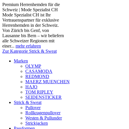
Premium Herrenhemden für die
Schweiz | Mode Spezialist CH
Mode Spezialist CH ist Ihr
Vertrauenspartner für exklusive
Herrenhemden in der Schweiz.
Von Zürich bis Genf, von
Lausanne bis Bern – wir beliefern
alle Schweizer Regionen mit
einer...
mehr erfahren
Zur Kategorie Strick & Sweat
Marken
OLYMP
CASAMODA
REDMOND
MAERZ MUENCHEN
HAJO
TOM RIPLEY
SEIDENSTICKER
Strick & Sweat
Pullover
Rollkragenpullover
Westen & Pullunder
Strickjacken
Passformen