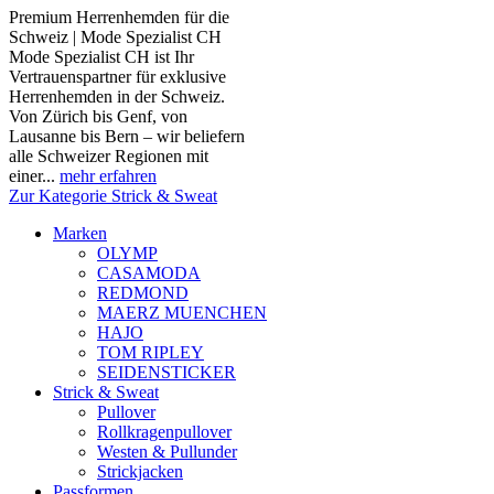
Premium Herrenhemden für die
Schweiz | Mode Spezialist CH
Mode Spezialist CH ist Ihr
Vertrauenspartner für exklusive
Herrenhemden in der Schweiz.
Von Zürich bis Genf, von
Lausanne bis Bern – wir beliefern
alle Schweizer Regionen mit
einer...
mehr erfahren
Zur Kategorie Strick & Sweat
Marken
OLYMP
CASAMODA
REDMOND
MAERZ MUENCHEN
HAJO
TOM RIPLEY
SEIDENSTICKER
Strick & Sweat
Pullover
Rollkragenpullover
Westen & Pullunder
Strickjacken
Passformen