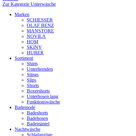
Zur Kategorie Unterwäsche
Marken
SCHIESSER
OLAF BENZ
MANSTORE
NOVILA
HOM
SKINY
HUBER
Sortiment
Shirts
Unterhemden
Stings
Slips
Shorts
Boxershorts
Unterhosen lang
Funktionswäsche
Bademode
Badeshorts
Badehosen
Bademäntel
Nachtwäsche
Schlafanzüge