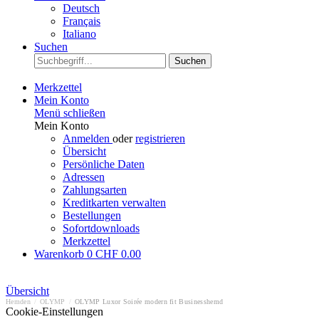
Deutsch
Français
Italiano
Suchen
Suchen
Merkzettel
Mein Konto
Menü schließen
Mein Konto
Anmelden
oder
registrieren
Übersicht
Persönliche Daten
Adressen
Zahlungsarten
Kreditkarten verwalten
Bestellungen
Sofortdownloads
Merkzettel
Warenkorb
0
CHF 0.00
Übersicht
Hemden
/
OLYMP
/
OLYMP Luxor Soirée modern fit Businesshemd
Cookie-Einstellungen