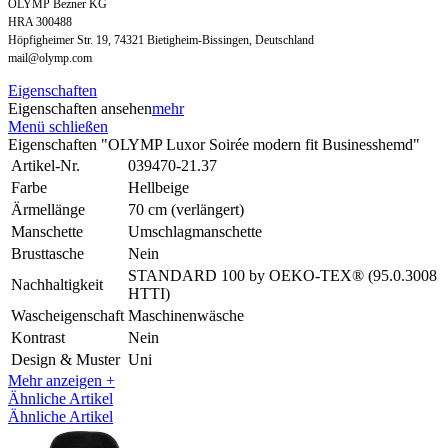
OLYMP Bezner KG
HRA 300488
Höpfigheimer Str. 19, 74321 Bietigheim-Bissingen, Deutschland
mail@olymp.com
Eigenschaften
Eigenschaften ansehen
mehr
Menü schließen
Eigenschaften "OLYMP Luxor Soirée modern fit Businesshemd"
Artikel-Nr.
039470-21.37
Farbe
Hellbeige
Ärmellänge
70 cm (verlängert)
Manschette
Umschlagmanschette
Brusttasche
Nein
STANDARD 100 by OEKO-TEX® (95.0.3008
Nachhaltigkeit
HTTI)
Wascheigenschaft
Maschinenwäsche
Kontrast
Nein
Design & Muster
Uni
Mehr anzeigen +
Ähnliche Artikel
Ähnliche Artikel