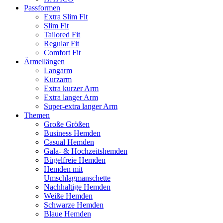
Passformen
Extra Slim Fit
Slim Fit
Tailored Fit
Regular Fit
Comfort Fit
Ärmellängen
Langarm
Kurzarm
Extra kurzer Arm
Extra langer Arm
Super-extra langer Arm
Themen
Große Größen
Business Hemden
Casual Hemden
Gala- & Hochzeitshemden
Bügelfreie Hemden
Hemden mit
Umschlagmanschette
Nachhaltige Hemden
Weiße Hemden
Schwarze Hemden
Blaue Hemden