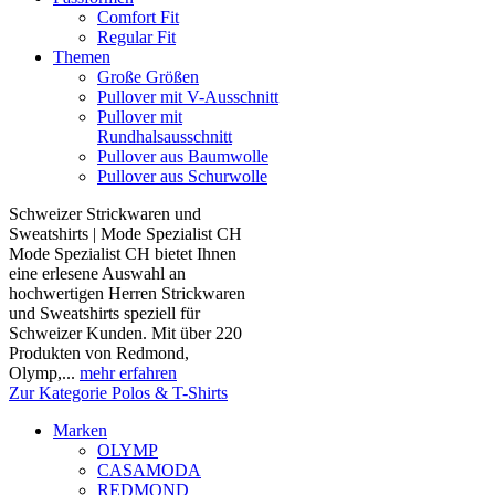
Comfort Fit
Regular Fit
Themen
Große Größen
Pullover mit V-Ausschnitt
Pullover mit
Rundhalsausschnitt
Pullover aus Baumwolle
Pullover aus Schurwolle
Schweizer Strickwaren und
Sweatshirts | Mode Spezialist CH
Mode Spezialist CH bietet Ihnen
eine erlesene Auswahl an
hochwertigen Herren Strickwaren
und Sweatshirts speziell für
Schweizer Kunden. Mit über 220
Produkten von Redmond,
Olymp,...
mehr erfahren
Zur Kategorie Polos & T-Shirts
Marken
OLYMP
CASAMODA
REDMOND