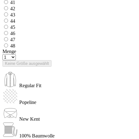
41
42
43
44
45
46
47
48
Menge
Keine Größe ausgewählt
Regular Fit
Popeline
New Kent
100% Baumwolle