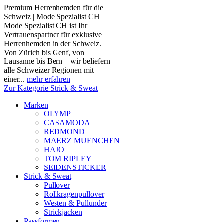
Premium Herrenhemden für die
Schweiz | Mode Spezialist CH
Mode Spezialist CH ist Ihr
Vertrauenspartner für exklusive
Herrenhemden in der Schweiz.
Von Zürich bis Genf, von
Lausanne bis Bern – wir beliefern
alle Schweizer Regionen mit
einer...
mehr erfahren
Zur Kategorie Strick & Sweat
Marken
OLYMP
CASAMODA
REDMOND
MAERZ MUENCHEN
HAJO
TOM RIPLEY
SEIDENSTICKER
Strick & Sweat
Pullover
Rollkragenpullover
Westen & Pullunder
Strickjacken
Passformen