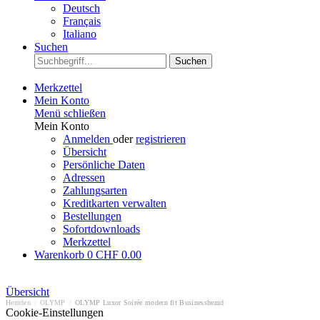
Deutsch
Français
Italiano
Suchen
Suchen
Merkzettel
Mein Konto
Menü schließen
Mein Konto
Anmelden
oder
registrieren
Übersicht
Persönliche Daten
Adressen
Zahlungsarten
Kreditkarten verwalten
Bestellungen
Sofortdownloads
Merkzettel
Warenkorb
0
CHF 0.00
Übersicht
Hemden
/
OLYMP
/
OLYMP Luxor Soirée modern fit Businesshemd
Cookie-Einstellungen