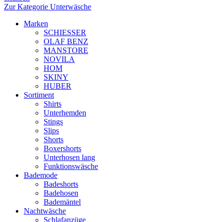
Zur Kategorie Unterwäsche
Marken
SCHIESSER
OLAF BENZ
MANSTORE
NOVILA
HOM
SKINY
HUBER
Sortiment
Shirts
Unterhemden
Stings
Slips
Shorts
Boxershorts
Unterhosen lang
Funktionswäsche
Bademode
Badeshorts
Badehosen
Bademäntel
Nachtwäsche
Schlafanzüge