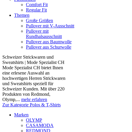
Comfort Fit
Regular Fit
Themen
Große Größen
Pullover mit V-Ausschnitt
Pullover mit
Rundhalsausschnitt
Pullover aus Baumwolle
Pullover aus Schurwolle
Schweizer Strickwaren und
Sweatshirts | Mode Spezialist CH
Mode Spezialist CH bietet Ihnen
eine erlesene Auswahl an
hochwertigen Herren Strickwaren
und Sweatshirts speziell für
Schweizer Kunden. Mit über 220
Produkten von Redmond,
Olymp,...
mehr erfahren
Zur Kategorie Polos & T-Shirts
Marken
OLYMP
CASAMODA
REDMOND