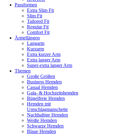
Passformen
Extra Slim Fit
Slim Fit
Tailored Fit
Regular Fit
Comfort Fit
Ärmellängen
Langarm
Kurzarm
Extra kurzer Arm
Extra langer Arm
Super-extra langer Arm
Themen
Große Größen
Business Hemden
Casual Hemden
Gala- & Hochzeitshemden
Bügelfreie Hemden
Hemden mit
Umschlagmanschette
Nachhaltige Hemden
Weiße Hemden
Schwarze Hemden
Blaue Hemden