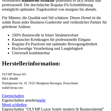
verfeinerten
Baumwoll-Struktur
präsentiert es sich zeitlos und
professionell. Die durchdachte Regular-Fit-Schnittführung
ermöglicht optimalen Tragekomfort von morgens bis abends.
Für Männer, die Qualität und Stil schätzen: Dieses Hemd ist die
solide Basis jeder Business-Garderobe und verlässlicher Partner für
gehobene Anlässe.
100% Baumwolle in feiner Strukturwebart
Klassischer Kentkragen für professionelle Eleganz
Regular-Fit Passform mit optimaler Bewegungsfreiheit
Hochwertige Verarbeitung und Langlebigkeit
Universell kombinierbar
Herstellerinformation:
OLYMP Bezner KG
HRA 300488
Höpfigheimer Str. 19, 74321 Bietigheim-Bissingen, Deutschland
mail@olymp.com
Eigenschaften
Eigenschaften ansehen
mehr
Menü schließen
Eigenschaften "OLYMP Luxor Soirée modern fit Businesshemd"