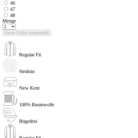
46
47
48
Menge
Keine Größe ausgewählt
Regular Fit
Struktur
New Kent
100% Baumwolle
Bügelfrei
Regular Fit