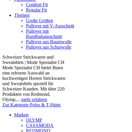
Comfort Fit
Regular Fit
Themen
Große Größen
Pullover mit V-Ausschnitt
Pullover mit
Rundhalsausschnitt
Pullover aus Baumwolle
Pullover aus Schurwolle
Schweizer Strickwaren und
Sweatshirts | Mode Spezialist CH
Mode Spezialist CH bietet Ihnen
eine erlesene Auswahl an
hochwertigen Herren Strickwaren
und Sweatshirts speziell für
Schweizer Kunden. Mit über 220
Produkten von Redmond,
Olymp,...
mehr erfahren
Zur Kategorie Polos & T-Shirts
Marken
OLYMP
CASAMODA
REDMOND