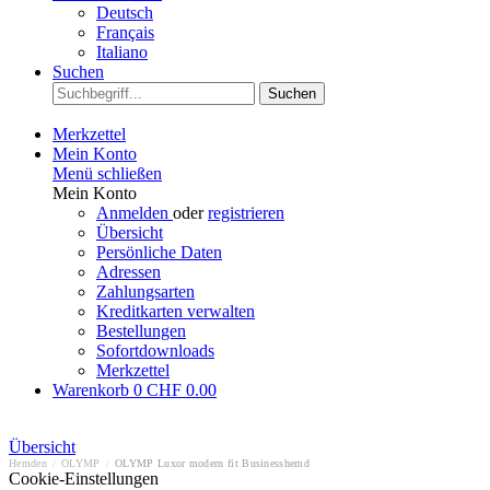
Deutsch
Français
Italiano
Suchen
Suchen
Merkzettel
Mein Konto
Menü schließen
Mein Konto
Anmelden
oder
registrieren
Übersicht
Persönliche Daten
Adressen
Zahlungsarten
Kreditkarten verwalten
Bestellungen
Sofortdownloads
Merkzettel
Warenkorb
0
CHF 0.00
Übersicht
Hemden
/
OLYMP
/
OLYMP Luxor modern fit Businesshemd
Cookie-Einstellungen