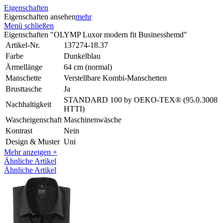
Eigenschaften
Eigenschaften ansehen
mehr
Menü schließen
Eigenschaften "OLYMP Luxor modern fit Businesshemd"
Artikel-Nr.
137274-18.37
Farbe
Dunkelblau
Ärmellänge
64 cm (normal)
Manschette
Verstellbare Kombi-Manschetten
Brusttasche
Ja
STANDARD 100 by OEKO-TEX® (95.0.3008
Nachhaltigkeit
HTTI)
Wascheigenschaft
Maschinenwäsche
Kontrast
Nein
Design & Muster
Uni
Mehr anzeigen +
Ähnliche Artikel
Ähnliche Artikel