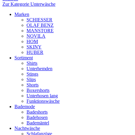
Zur Kategorie Unterwäsche
Marken
SCHIESSER
OLAF BENZ
MANSTORE
NOVILA
HOM
SKINY
HUBER
Sortiment
Shirts
Unterhemden
Stings
Slips
Shorts
Boxershorts
Unterhosen lang
Funktionswäsche
Bademode
Badeshorts
Badehosen
Bademäntel
Nachtwäsche
Schlafanzüge