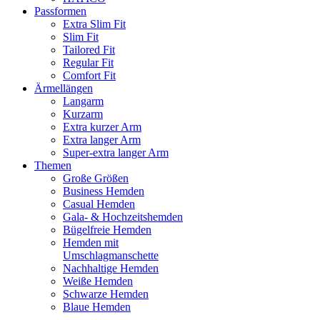
Passformen
Extra Slim Fit
Slim Fit
Tailored Fit
Regular Fit
Comfort Fit
Ärmellängen
Langarm
Kurzarm
Extra kurzer Arm
Extra langer Arm
Super-extra langer Arm
Themen
Große Größen
Business Hemden
Casual Hemden
Gala- & Hochzeitshemden
Bügelfreie Hemden
Hemden mit
Umschlagmanschette
Nachhaltige Hemden
Weiße Hemden
Schwarze Hemden
Blaue Hemden