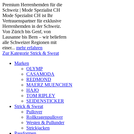
Premium Herrenhemden für die
Schweiz | Mode Spezialist CH
Mode Spezialist CH ist Ihr
Vertrauenspartner für exklusive
Herrenhemden in der Schweiz.
Von Zürich bis Genf, von
Lausanne bis Bern – wir beliefern
alle Schweizer Regionen mit
einer...
mehr erfahren
Zur Kategorie Strick & Sweat
Marken
OLYMP
CASAMODA
REDMOND
MAERZ MUENCHEN
HAJO
TOM RIPLEY
SEIDENSTICKER
Strick & Sweat
Pullover
Rollkragenpullover
Westen & Pullunder
Strickjacken
Passformen