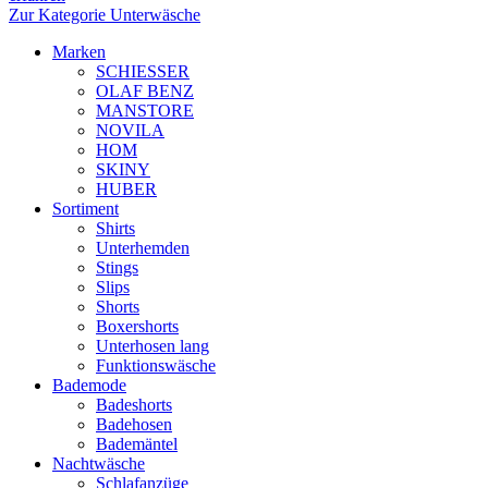
Zur Kategorie Unterwäsche
Marken
SCHIESSER
OLAF BENZ
MANSTORE
NOVILA
HOM
SKINY
HUBER
Sortiment
Shirts
Unterhemden
Stings
Slips
Shorts
Boxershorts
Unterhosen lang
Funktionswäsche
Bademode
Badeshorts
Badehosen
Bademäntel
Nachtwäsche
Schlafanzüge