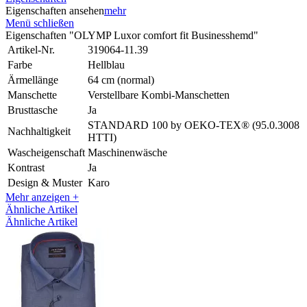
Eigenschaften ansehen
mehr
Menü schließen
Eigenschaften "OLYMP Luxor comfort fit Businesshemd"
Artikel-Nr.
319064-11.39
Farbe
Hellblau
Ärmellänge
64 cm (normal)
Manschette
Verstellbare Kombi-Manschetten
Brusttasche
Ja
STANDARD 100 by OEKO-TEX® (95.0.3008
Nachhaltigkeit
HTTI)
Wascheigenschaft
Maschinenwäsche
Kontrast
Ja
Design & Muster
Karo
Mehr anzeigen +
Ähnliche Artikel
Ähnliche Artikel