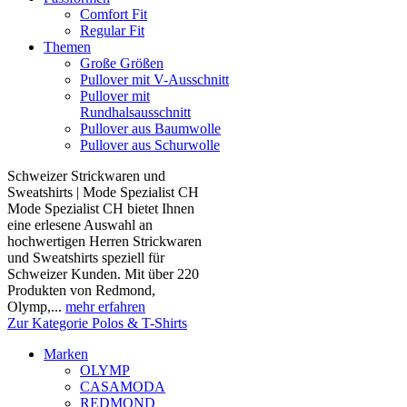
Comfort Fit
Regular Fit
Themen
Große Größen
Pullover mit V-Ausschnitt
Pullover mit
Rundhalsausschnitt
Pullover aus Baumwolle
Pullover aus Schurwolle
Schweizer Strickwaren und
Sweatshirts | Mode Spezialist CH
Mode Spezialist CH bietet Ihnen
eine erlesene Auswahl an
hochwertigen Herren Strickwaren
und Sweatshirts speziell für
Schweizer Kunden. Mit über 220
Produkten von Redmond,
Olymp,...
mehr erfahren
Zur Kategorie Polos & T-Shirts
Marken
OLYMP
CASAMODA
REDMOND