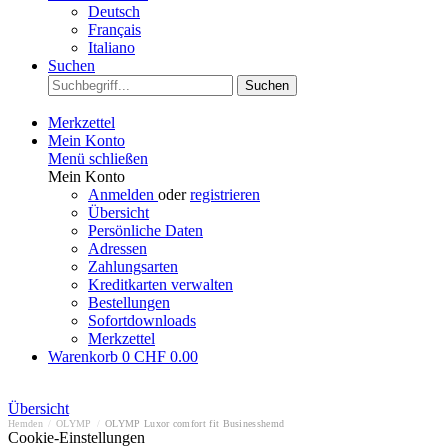
Deutsch
Français
Italiano
Suchen
Suchen
Merkzettel
Mein Konto
Menü schließen
Mein Konto
Anmelden
oder
registrieren
Übersicht
Persönliche Daten
Adressen
Zahlungsarten
Kreditkarten verwalten
Bestellungen
Sofortdownloads
Merkzettel
Warenkorb
0
CHF 0.00
Übersicht
Hemden
/
OLYMP
/
OLYMP Luxor comfort fit Businesshemd
Cookie-Einstellungen