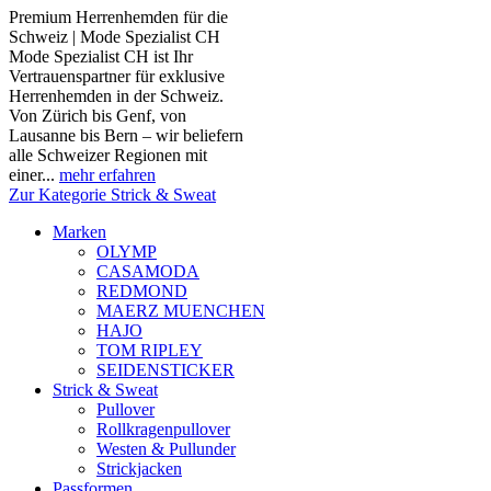
Premium Herrenhemden für die
Schweiz | Mode Spezialist CH
Mode Spezialist CH ist Ihr
Vertrauenspartner für exklusive
Herrenhemden in der Schweiz.
Von Zürich bis Genf, von
Lausanne bis Bern – wir beliefern
alle Schweizer Regionen mit
einer...
mehr erfahren
Zur Kategorie Strick & Sweat
Marken
OLYMP
CASAMODA
REDMOND
MAERZ MUENCHEN
HAJO
TOM RIPLEY
SEIDENSTICKER
Strick & Sweat
Pullover
Rollkragenpullover
Westen & Pullunder
Strickjacken
Passformen