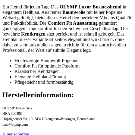
Ein Hemd für jeden Tag: Das
OLYMP Luxor Businesshemd
in
elegantem Hellblau. Aus reiner
Baumwolle
mit feiner Popeline-
Webart gefertigt, bietet dieses Hemd den perfekten Mix aus Qualität
und Praktikabilität. Die
Comfort Fit Ausstattung
garantiert
ganztägigen Tragekomfort für den Schweizer Geschäftsalltag. Der
bewährte
Kentkragen
sitzt perfekt und ist schnell gebügelt. Das
Hellblau dieser Variante ist zeitlos elegant und wirkt frisch, ohne
dabei zu sehr aufzufallen – genau richtig für den anspruchsvollen
Professional, der Wert auf subtile Eleganz legt.
Hochwertige Baumwoll-Popeline
Comfort Fit für optimale Passform
Klassischer Kentkragen
Elegante Hellblau-Färbung
Pflegeleicht und formbeständig
Herstellerinformation:
OLYMP Bezner KG
HRA 300488
Höpfigheimer Str. 19, 74321 Bietigheim-Bissingen, Deutschland
mail@olymp.com
Eigenschaften