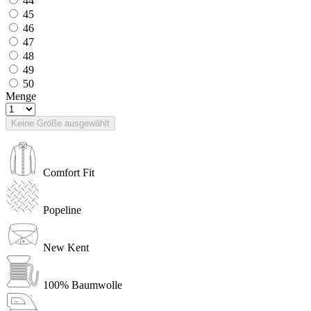
44
45
46
47
48
49
50
Menge
Keine Größe ausgewählt
Comfort Fit
Popeline
New Kent
100% Baumwolle