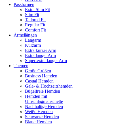
Passformen
Extra Slim Fit
Slim Fit
Tailored Fit
Regular Fit
Comfort Fit
Ärmellängen
Langarm
Kurzarm
Extra kurzer Arm
Extra langer Arm
Super-extra langer Arm
Themen
Große Größen
Business Hemden
Casual Hemden
Gala- & Hochzeitshemden
Bügelfreie Hemden
Hemden mit
Umschlagmanschette
Nachhaltige Hemden
Weiße Hemden
Schwarze Hemden
Blaue Hemden