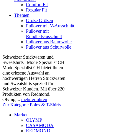
Comfort Fit
Regular Fit
Themen
Große Größen
Pullover mit V-Ausschnitt
Pullover mit
Rundhalsausschnitt
Pullover aus Baumwolle
Pullover aus Schurwolle
Schweizer Strickwaren und
Sweatshirts | Mode Spezialist CH
Mode Spezialist CH bietet Ihnen
eine erlesene Auswahl an
hochwertigen Herren Strickwaren
und Sweatshirts speziell für
Schweizer Kunden. Mit über 220
Produkten von Redmond,
Olymp,...
mehr erfahren
Zur Kategorie Polos & T-Shirts
Marken
OLYMP
CASAMODA
REDMOND