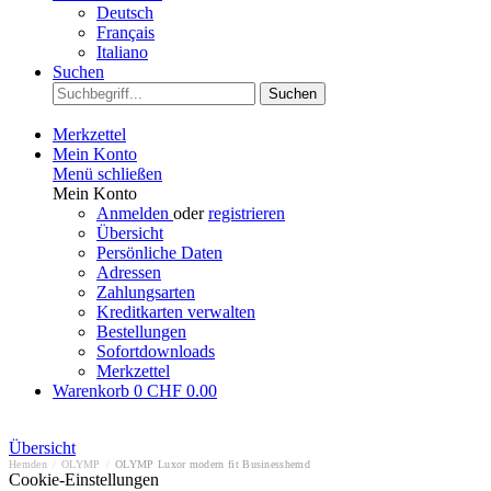
Deutsch
Français
Italiano
Suchen
Suchen
Merkzettel
Mein Konto
Menü schließen
Mein Konto
Anmelden
oder
registrieren
Übersicht
Persönliche Daten
Adressen
Zahlungsarten
Kreditkarten verwalten
Bestellungen
Sofortdownloads
Merkzettel
Warenkorb
0
CHF 0.00
Übersicht
Hemden
/
OLYMP
/
OLYMP Luxor modern fit Businesshemd
Cookie-Einstellungen