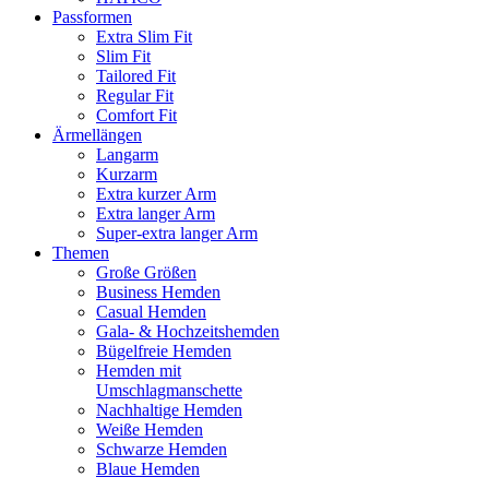
Passformen
Extra Slim Fit
Slim Fit
Tailored Fit
Regular Fit
Comfort Fit
Ärmellängen
Langarm
Kurzarm
Extra kurzer Arm
Extra langer Arm
Super-extra langer Arm
Themen
Große Größen
Business Hemden
Casual Hemden
Gala- & Hochzeitshemden
Bügelfreie Hemden
Hemden mit
Umschlagmanschette
Nachhaltige Hemden
Weiße Hemden
Schwarze Hemden
Blaue Hemden