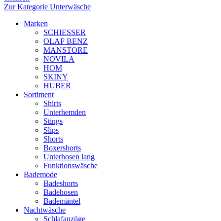
Zur Kategorie Unterwäsche
Marken
SCHIESSER
OLAF BENZ
MANSTORE
NOVILA
HOM
SKINY
HUBER
Sortiment
Shirts
Unterhemden
Stings
Slips
Shorts
Boxershorts
Unterhosen lang
Funktionswäsche
Bademode
Badeshorts
Badehosen
Bademäntel
Nachtwäsche
Schlafanzüge