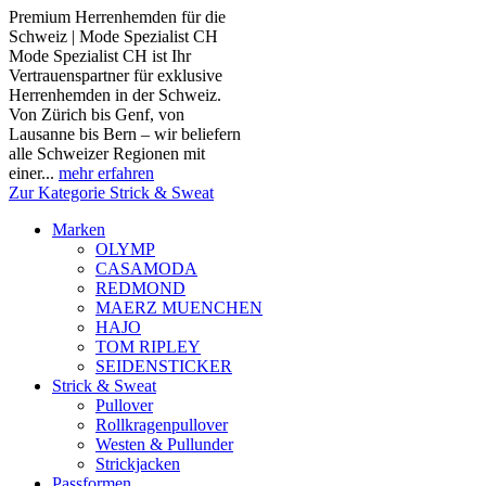
Premium Herrenhemden für die
Schweiz | Mode Spezialist CH
Mode Spezialist CH ist Ihr
Vertrauenspartner für exklusive
Herrenhemden in der Schweiz.
Von Zürich bis Genf, von
Lausanne bis Bern – wir beliefern
alle Schweizer Regionen mit
einer...
mehr erfahren
Zur Kategorie Strick & Sweat
Marken
OLYMP
CASAMODA
REDMOND
MAERZ MUENCHEN
HAJO
TOM RIPLEY
SEIDENSTICKER
Strick & Sweat
Pullover
Rollkragenpullover
Westen & Pullunder
Strickjacken
Passformen