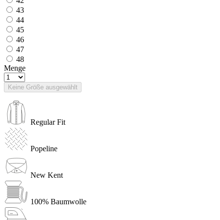
42
43
44
45
46
47
48
Menge
Keine Größe ausgewählt
Regular Fit
Popeline
New Kent
100% Baumwolle