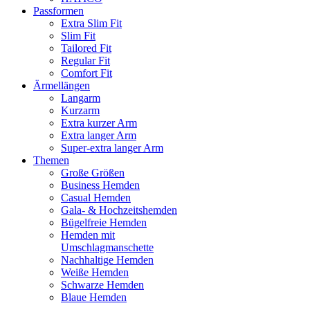
Passformen
Extra Slim Fit
Slim Fit
Tailored Fit
Regular Fit
Comfort Fit
Ärmellängen
Langarm
Kurzarm
Extra kurzer Arm
Extra langer Arm
Super-extra langer Arm
Themen
Große Größen
Business Hemden
Casual Hemden
Gala- & Hochzeitshemden
Bügelfreie Hemden
Hemden mit
Umschlagmanschette
Nachhaltige Hemden
Weiße Hemden
Schwarze Hemden
Blaue Hemden