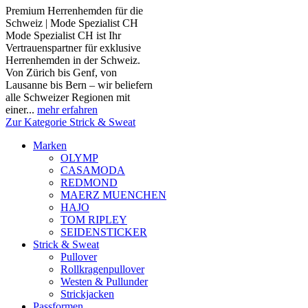
Premium Herrenhemden für die
Schweiz | Mode Spezialist CH
Mode Spezialist CH ist Ihr
Vertrauenspartner für exklusive
Herrenhemden in der Schweiz.
Von Zürich bis Genf, von
Lausanne bis Bern – wir beliefern
alle Schweizer Regionen mit
einer...
mehr erfahren
Zur Kategorie Strick & Sweat
Marken
OLYMP
CASAMODA
REDMOND
MAERZ MUENCHEN
HAJO
TOM RIPLEY
SEIDENSTICKER
Strick & Sweat
Pullover
Rollkragenpullover
Westen & Pullunder
Strickjacken
Passformen