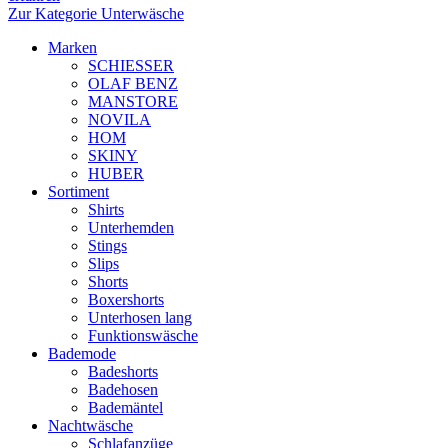
Zur Kategorie Unterwäsche
Marken
SCHIESSER
OLAF BENZ
MANSTORE
NOVILA
HOM
SKINY
HUBER
Sortiment
Shirts
Unterhemden
Stings
Slips
Shorts
Boxershorts
Unterhosen lang
Funktionswäsche
Bademode
Badeshorts
Badehosen
Bademäntel
Nachtwäsche
Schlafanzüge