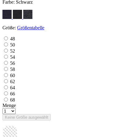
Farbe:
Schwarz
Größe:
Größentabelle
48
50
52
54
56
58
60
62
64
66
68
Menge
Keine Größe ausgewählt