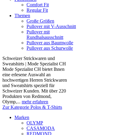
Comfort Fit
Regular Fit
Themen
Große Größen
Pullover mit V-Ausschnitt
Pullover mit
Rundhalsausschnitt
Pullover aus Baumwolle
Pullover aus Schurwolle
Schweizer Strickwaren und
Sweatshirts | Mode Spezialist CH
Mode Spezialist CH bietet Ihnen
eine erlesene Auswahl an
hochwertigen Herren Strickwaren
und Sweatshirts speziell für
Schweizer Kunden. Mit über 220
Produkten von Redmond,
Olymp,...
mehr erfahren
Zur Kategorie Polos & T-Shirts
Marken
OLYMP
CASAMODA
REDMOND