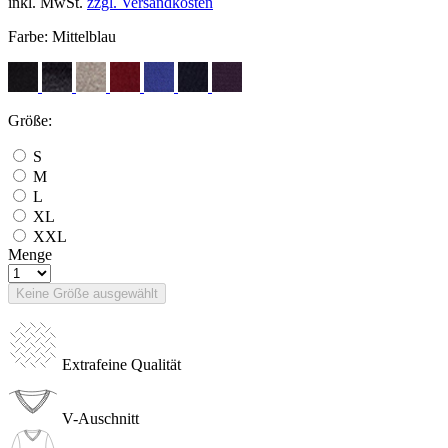
inkl. MwSt.
zzgl. Versandkosten
Farbe:
Mittelblau
Größe:
S
M
L
XL
XXL
Menge
Keine Größe ausgewählt
Extrafeine Qualität
V-Auschnitt