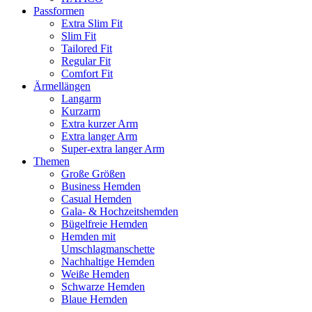
Passformen
Extra Slim Fit
Slim Fit
Tailored Fit
Regular Fit
Comfort Fit
Ärmellängen
Langarm
Kurzarm
Extra kurzer Arm
Extra langer Arm
Super-extra langer Arm
Themen
Große Größen
Business Hemden
Casual Hemden
Gala- & Hochzeitshemden
Bügelfreie Hemden
Hemden mit
Umschlagmanschette
Nachhaltige Hemden
Weiße Hemden
Schwarze Hemden
Blaue Hemden