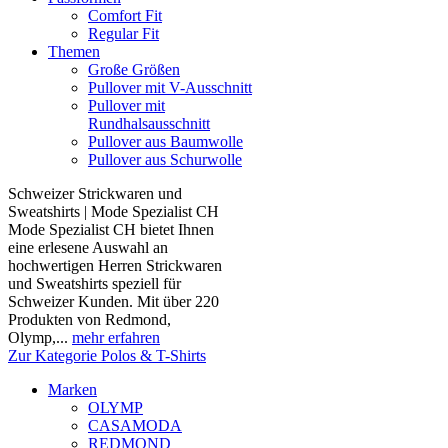
Comfort Fit
Regular Fit
Themen
Große Größen
Pullover mit V-Ausschnitt
Pullover mit
Rundhalsausschnitt
Pullover aus Baumwolle
Pullover aus Schurwolle
Schweizer Strickwaren und
Sweatshirts | Mode Spezialist CH
Mode Spezialist CH bietet Ihnen
eine erlesene Auswahl an
hochwertigen Herren Strickwaren
und Sweatshirts speziell für
Schweizer Kunden. Mit über 220
Produkten von Redmond,
Olymp,...
mehr erfahren
Zur Kategorie Polos & T-Shirts
Marken
OLYMP
CASAMODA
REDMOND