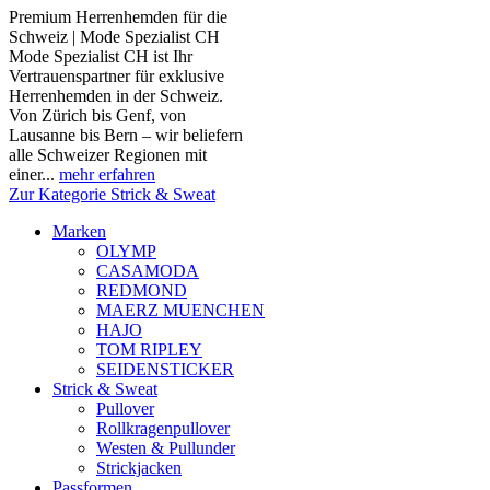
Premium Herrenhemden für die
Schweiz | Mode Spezialist CH
Mode Spezialist CH ist Ihr
Vertrauenspartner für exklusive
Herrenhemden in der Schweiz.
Von Zürich bis Genf, von
Lausanne bis Bern – wir beliefern
alle Schweizer Regionen mit
einer...
mehr erfahren
Zur Kategorie Strick & Sweat
Marken
OLYMP
CASAMODA
REDMOND
MAERZ MUENCHEN
HAJO
TOM RIPLEY
SEIDENSTICKER
Strick & Sweat
Pullover
Rollkragenpullover
Westen & Pullunder
Strickjacken
Passformen