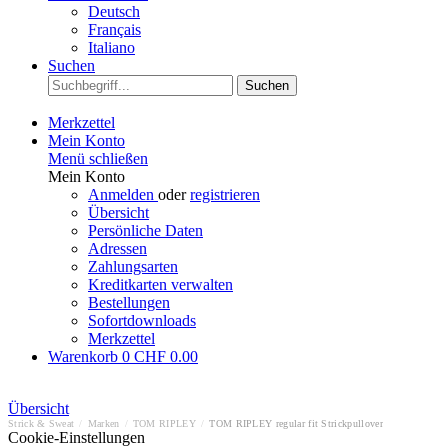
Deutsch
Français
Italiano
Suchen
Suchen
Merkzettel
Mein Konto
Menü schließen
Mein Konto
Anmelden
oder
registrieren
Übersicht
Persönliche Daten
Adressen
Zahlungsarten
Kreditkarten verwalten
Bestellungen
Sofortdownloads
Merkzettel
Warenkorb
0
CHF 0.00
Übersicht
Strick & Sweat
/
Marken
/
TOM RIPLEY
/
TOM RIPLEY regular fit Strickpullover
Cookie-Einstellungen