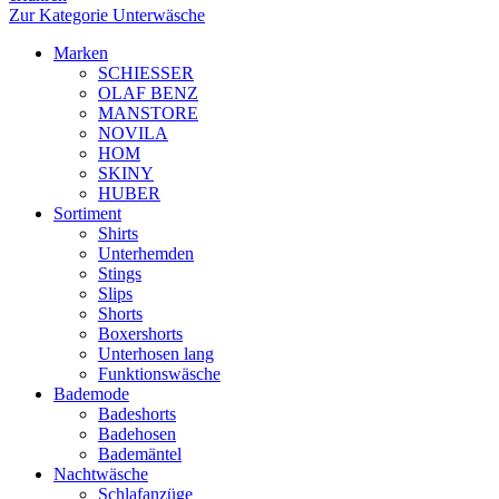
Zur Kategorie Unterwäsche
Marken
SCHIESSER
OLAF BENZ
MANSTORE
NOVILA
HOM
SKINY
HUBER
Sortiment
Shirts
Unterhemden
Stings
Slips
Shorts
Boxershorts
Unterhosen lang
Funktionswäsche
Bademode
Badeshorts
Badehosen
Bademäntel
Nachtwäsche
Schlafanzüge