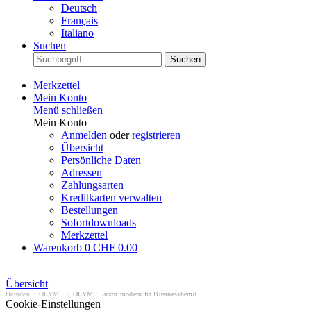
Deutsch
Français
Italiano
Suchen
Suchen
Merkzettel
Mein Konto
Menü schließen
Mein Konto
Anmelden
oder
registrieren
Übersicht
Persönliche Daten
Adressen
Zahlungsarten
Kreditkarten verwalten
Bestellungen
Sofortdownloads
Merkzettel
Warenkorb
0
CHF 0.00
Übersicht
Hemden
/
OLYMP
/
OLYMP Luxor modern fit Businesshemd
Cookie-Einstellungen