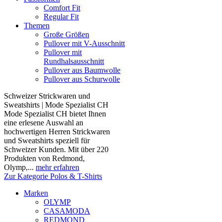
Comfort Fit
Regular Fit
Themen
Große Größen
Pullover mit V-Ausschnitt
Pullover mit
Rundhalsausschnitt
Pullover aus Baumwolle
Pullover aus Schurwolle
Schweizer Strickwaren und
Sweatshirts | Mode Spezialist CH
Mode Spezialist CH bietet Ihnen
eine erlesene Auswahl an
hochwertigen Herren Strickwaren
und Sweatshirts speziell für
Schweizer Kunden. Mit über 220
Produkten von Redmond,
Olymp,...
mehr erfahren
Zur Kategorie Polos & T-Shirts
Marken
OLYMP
CASAMODA
REDMOND