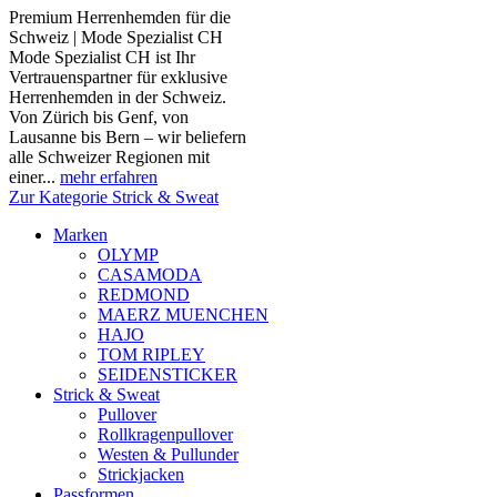
Premium Herrenhemden für die
Schweiz | Mode Spezialist CH
Mode Spezialist CH ist Ihr
Vertrauenspartner für exklusive
Herrenhemden in der Schweiz.
Von Zürich bis Genf, von
Lausanne bis Bern – wir beliefern
alle Schweizer Regionen mit
einer...
mehr erfahren
Zur Kategorie Strick & Sweat
Marken
OLYMP
CASAMODA
REDMOND
MAERZ MUENCHEN
HAJO
TOM RIPLEY
SEIDENSTICKER
Strick & Sweat
Pullover
Rollkragenpullover
Westen & Pullunder
Strickjacken
Passformen