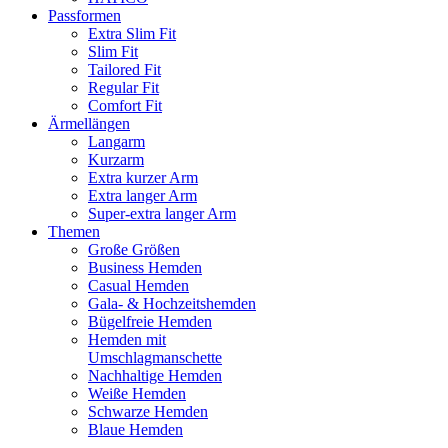
Passformen
Extra Slim Fit
Slim Fit
Tailored Fit
Regular Fit
Comfort Fit
Ärmellängen
Langarm
Kurzarm
Extra kurzer Arm
Extra langer Arm
Super-extra langer Arm
Themen
Große Größen
Business Hemden
Casual Hemden
Gala- & Hochzeitshemden
Bügelfreie Hemden
Hemden mit
Umschlagmanschette
Nachhaltige Hemden
Weiße Hemden
Schwarze Hemden
Blaue Hemden