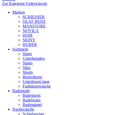
Zur Kategorie Unterwäsche
Marken
SCHIESSER
OLAF BENZ
MANSTORE
NOVILA
HOM
SKINY
HUBER
Sortiment
Shirts
Unterhemden
Stings
Slips
Shorts
Boxershorts
Unterhosen lang
Funktionswäsche
Bademode
Badeshorts
Badehosen
Bademäntel
Nachtwäsche
Schlafanzüge